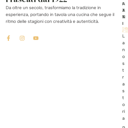
A
I
Da oltre un secolo, trasformiamo la tradizione in
T
A
esperienza, portando in tavola una cucina che segue il
T
N
ritmo delle stagioni con creatività e autenticità.
I
I
L
a
n
o
s
t
r
a
s
t
o
ri
a
R