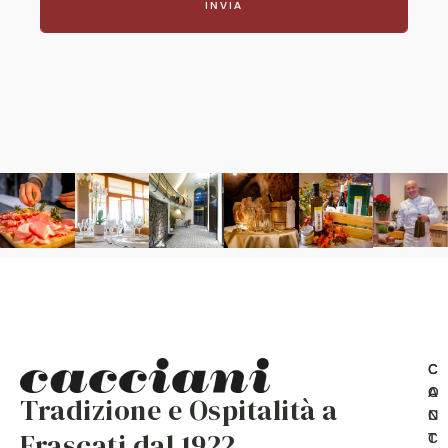
INVIA
C
C
O
A
Tradizione e Ospitalità a
N
C
Frascati dal 1922
T
C