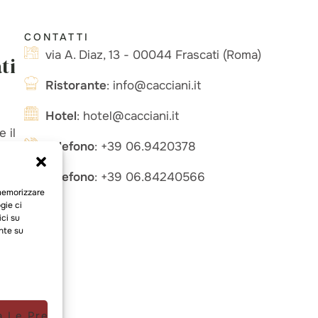
CONTATTI
via A. Diaz, 13 - 00044 Frascati (Roma)
ti
Ristorante
: info@cacciani.it
Hotel
: hotel@cacciani.it
 il
Telefono
: +39 06.9420378
Telefono
: +39 06.84240566
 memorizzare
gie ci
ci su
nte su
a Le Preferenze