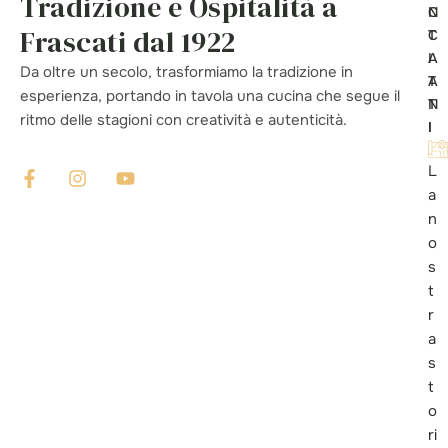
Tradizione e Ospitalità a
N
C
Frascati dal 1922
T
C
A
I
Da oltre un secolo, trasformiamo la tradizione in
T
A
esperienza, portando in tavola una cucina che segue il
T
N
ritmo delle stagioni con creatività e autenticità.
I
I
L
a
n
o
s
t
r
a
s
t
o
ri