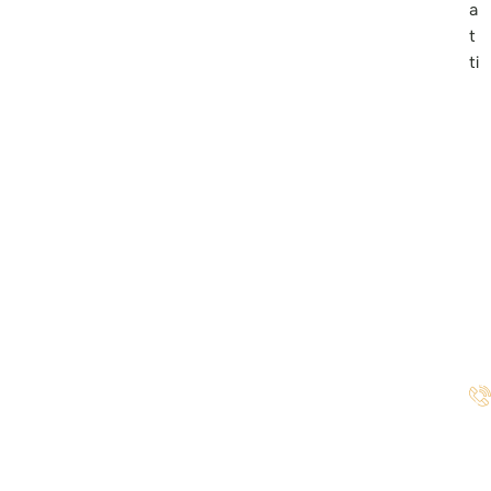
a
t
ti