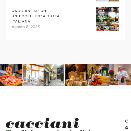
CACCIANI SU CHI –
UN’ECCELLENZA TUTTA
ITALIANA
Agosto 8, 2025
C
C
O
A